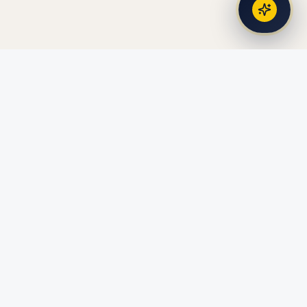
Bildung fördern. Zukunft sichern.
Dein Partner für 100 % geförderte Weiterbildung.
Seiten
Fördertest
Fördermittelrechner
SkillMatch